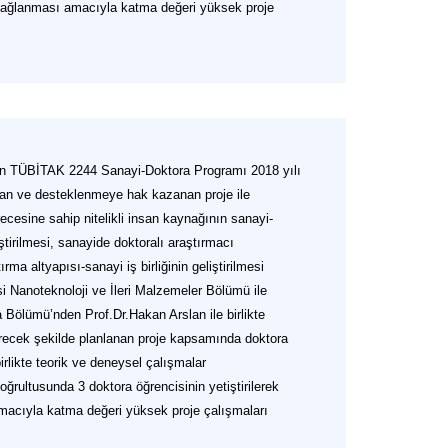
n sağlanması amacıyla katma değeri yüksek proje
an TÜBİTAK 2244 Sanayi-Doktora Programı 2018 yılı
an ve desteklenmeye hak kazanan proje ile
ecesine sahip nitelikli insan kaynağının sanayi-
iştirilmesi, sanayide doktoralı araştırmacı
rma altyapısı-sanayi iş birliğinin geliştirilmesi
i Nanoteknoloji ve İleri Malzemeler Bölümü ile
a Bölümü’nden Prof.Dr.Hakan Arslan ile birlikte
recek şekilde planlanan proje kapsamında doktora
birlikte teorik ve deneysel çalışmalar
oğrultusunda 3 doktora öğrencisinin yetiştirilerek
macıyla katma değeri yüksek proje çalışmaları