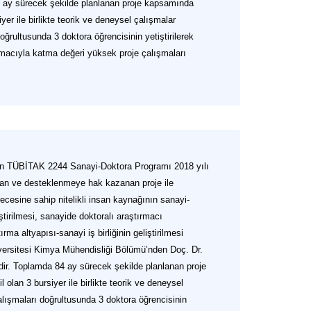
84 ay sürecek şekilde planlanan proje kapsamında
yer ile birlikte teorik ve deneysel çalışmalar
oğrultusunda 3 doktora öğrencisinin yetiştirilerek
macıyla katma değeri yüksek proje çalışmaları
an TÜBİTAK 2244 Sanayi-Doktora Programı 2018 yılı
an ve desteklenmeye hak kazanan proje ile
ecesine sahip nitelikli insan kaynağının sanayi-
iştirilmesi, sanayide doktoralı araştırmacı
rma altyapısı-sanayi iş birliğinin geliştirilmesi
versitesi Kimya Mühendisliği Bölümü’nden Doç. Dr.
edir. Toplamda 84 ay sürecek şekilde planlanan proje
olan 3 bursiyer ile birlikte teorik ve deneysel
alışmaları doğrultusunda 3 doktora öğrencisinin