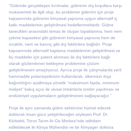
“Gübrede gerçekleşen kırılmalar, gübrenin dış koşullara karşı
mukavemeti ile ilgili olup, bu problemin giderimi için proje
kapsamında gübrenin kimyasal yapısına uygun alternatif iç
katkı maddelerinin geliştirilmesi hedeflenmektedir. Gübre
tanecikleri arasındaki temas ile oluşan topaklanma, hem nem
çekme kapasitesi gibi gübrenin kimyasal yapısına hem de
sıcaklık, nem ve basınç gibi dış faktörlere bağlıdır. Proje
kapsamında alternatif kaplama maddelerinin geliştirilmesi ve
bu maddeler için patent alınması ile dış faktörlere bağlı
olarak gözlemlenen kekleşme problemine çözüm
geliştirilmesini amaçlıyoruz. Ayrıca proje ile çalışmalarda yerli
hammadde potansiyelimizin kullanılarak, ülkemizin dışa
bağımlılığını azaltmaya yönelik “maksimum fayda, minimum
maliyet” bakış açısı ile ulusal imkânlarla üretim yapılması ve
endüstriyel uygulamaların geliştirilmesini sağlayacağız.”
Proje ile aynı zamanda gübre sektörüne hizmet edecek
doktoralı insan gücü yetiştirileceğini söyleyen Prof. Dr.
Körbahti, Toros Tarım Ar-Ge Merkezi’nde istihdam
edilebilecek iki Kimya Mühendisi ve bir Kimyager doktora