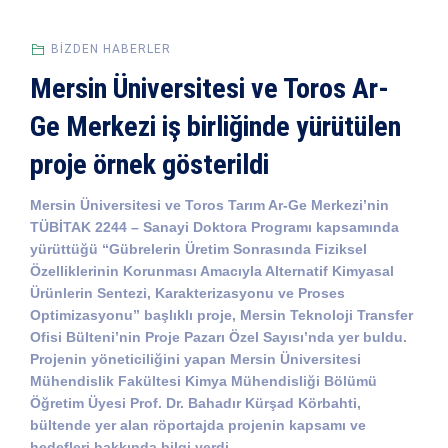
BIZDEN HABERLER
Mersin Üniversitesi ve Toros Ar-
Ge Merkezi iş birliğinde yürütülen
proje örnek gösterildi
Mersin Üniversitesi ve Toros Tarım Ar-Ge Merkezi’nin
TÜBİTAK 2244 – Sanayi Doktora Programı kapsamında
yürüttüğü “Gübrelerin Üretim Sonrasında Fiziksel
Özelliklerinin Korunması Amacıyla Alternatif Kimyasal
Ürünlerin Sentezi, Karakterizasyonu ve Proses
Optimizasyonu” başlıklı proje, Mersin Teknoloji Transfer
Ofisi Bülteni’nin Proje Pazarı Özel Sayısı’nda yer buldu.
Projenin yöneticiliğini yapan Mersin Üniversitesi
Mühendislik Fakültesi Kimya Mühendisliği Bölümü
Öğretim Üyesi Prof. Dr. Bahadır Kürşad Körbahti,
bültende yer alan röportajda projenin kapsamı ve
hedefleri hakkında bilgi verdi.