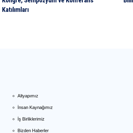
Kongre, Sempozyum ve Konferans
Bil
Katılımları
Altyapımız
İnsan Kaynağımız
İş Birliklerimiz
Bizden Haberler